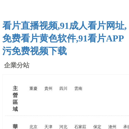
看片直播视频,91成人看片网址,
免费看片黄色软件,91看片APP
污免费视频下载
企業分站
主
重慶
貴州
四川
雲南
營
區
域
華
北京
天津
河北
石家莊
保定
滄州
承