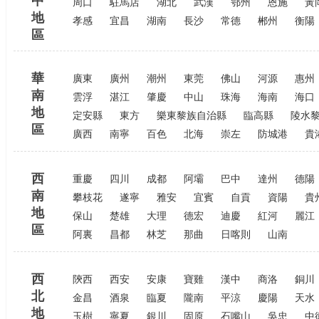
中
周口
駐馬店
湖北
武漢
鄂州
恩施
黃
地
孝感
宜昌
湖南
長沙
常德
郴州
衡陽
區
華
廣東
廣州
潮州
東莞
佛山
河源
惠州
南
雲浮
湛江
肇慶
中山
珠海
海南
海口
地
定安縣
東方
樂東黎族自治縣
臨高縣
陵水
區
廣西
南寧
百色
北海
崇左
防城港
貴
西
重慶
四川
成都
阿壩
巴中
達州
德陽
南
攀枝花
遂寧
雅安
宜賓
自貢
資陽
貴
地
保山
楚雄
大理
德宏
迪慶
紅河
麗江
區
阿裏
昌都
林芝
那曲
日喀則
山南
西
陝西
西安
安康
寶雞
漢中
商洛
銅川
北
金昌
酒泉
臨夏
隴南
平涼
慶陽
天水
地
玉樹
寧夏
銀川
固原
石嘴山
吳忠
中