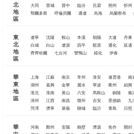
北
大同
晉城
晉中
臨汾
呂梁
朔州
忻州
地
鄂爾多斯
呼倫貝爾
通遼
烏海
烏蘭察布
區
東
遼寧
沈陽
鞍山
本溪
朝陽
大連
丹東
北
白城
白山
遼源
四平
鬆原
通化
延邊
地
齊齊哈爾
七台河
雙鴨山
綏化
伊春
區
華
上海
江蘇
南京
常州
淮安
連雲港
南
東
湖州
嘉興
金華
麗水
寧波
衢州
紹興
地
淮北
淮南
黃山
六安
馬鞍山
銅陵
蕪
區
漳州
江西
南昌
贛州
吉安
景德鎮
九
菏澤
濟寧
萊蕪
聊城
臨沂
青島
日照
華
河南
鄭州
安陽
鶴壁
濟源
焦作
開封